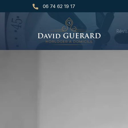
06 74 62 19 17
Révis