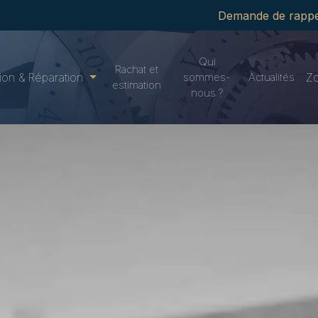
Demande de rappe
Qui
Rachat et
ion & Réparation
sommes-
Actualités
Zo
estimation
nous ?