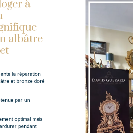
loger à
a
gnifique
n albâtre
et
ente la réparation
âtre et bronze doré
etenue par un
nement optimal mais
perdurer pendant