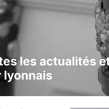
es les actualités e
r lyonnais