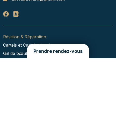
Révision & Réparation
Cartels et Cartels d’appliques
Prendre rendez-vous
Œil de bœuf & pendules tableaux
Pendules neuchâteloises
Horloges comtoises et régulateurs
Pendules de cheminée
Carillons et Coucous
Pendules d’officier et pendules atmos
Qui sommes-nous ?
Actualités