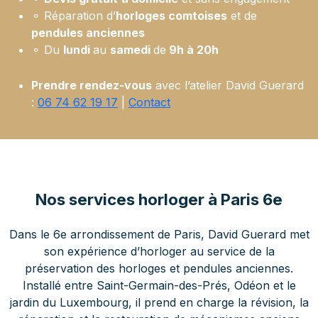
⚬ Réparation d’
horloges comtoises
et de
pendules anciennes
⚬ Du
lundi
au
samedi
de
9h à 20h
Prendre rendez-vous
avec l’atelier David Guerard
:
06 74 62 19 17
|
Contact
Nos services horloger à Paris 6e
Dans le 6e arrondissement de Paris, David Guerard met
son expérience d’horloger au service de la
préservation des horloges et pendules anciennes.
Installé entre Saint-Germain-des-Prés, Odéon et le
jardin du Luxembourg, il prend en charge la révision, la