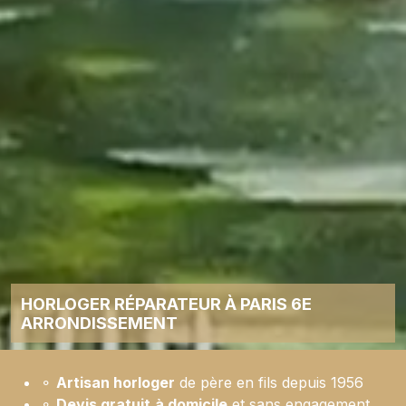
HORLOGER RÉPARATEUR À PARIS 6E
ARRONDISSEMENT
⚬
Artisan horloger
de père en fils depuis 1956
⚬
Devis gratuit
à domicile
et sans engagement