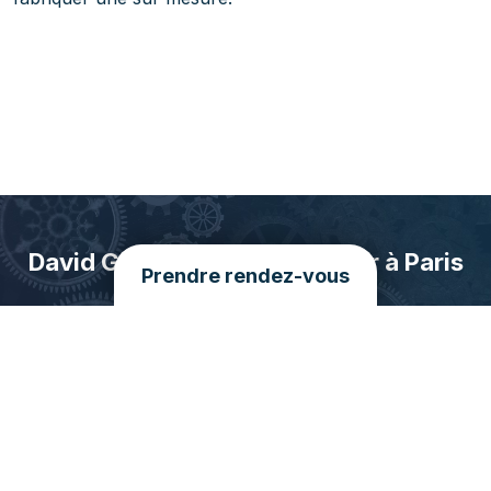
David Guerard, votre horloger à Paris
Prendre rendez-vous
6e arrondissement
“Horloger réparateur depuis 2007, fils d’horloger et
petit-fils d’horloger, je suis originaire du Jura, en région
Bourgogne-Franche-Comté. Passionné par les
pendules et horloges anciennes, je propose mes
services de réparation en région parisienne. Que vous
ayez besoin d’un dépannage ou d’un simple entretien,