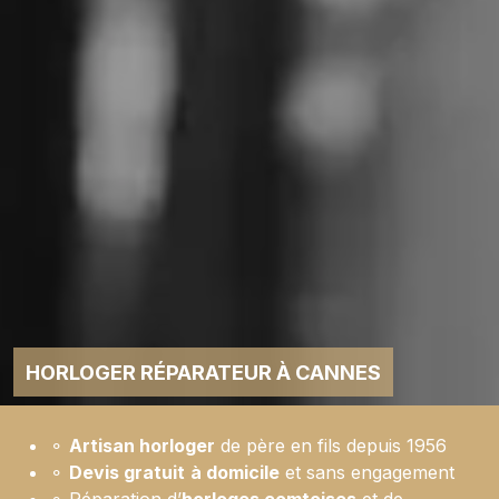
HORLOGER RÉPARATEUR À CANNES
⚬
Artisan horloger
de père en fils depuis 1956
⚬
Devis gratuit
à domicile
et sans engagement
⚬ Réparation d’
horloges comtoises
et de