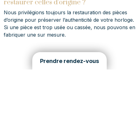
restaurer celles d’origine ?
Nous privilégions toujours la restauration des pièces
d’origine pour préserver l’authenticité de votre horloge.
Si une pièce est trop usée ou cassée, nous pouvons en
fabriquer une sur mesure.
Prendre rendez-vous
David Guerard, votre horloger à Cannes
“Horloger réparateur depuis 2007, fils d’horloger et
petit-fils d’horloger, je suis originaire du Jura, en région