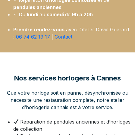
pendules anciennes
⚬ Du
lundi
au
samedi
de
9h à 20h
Prendre rendez-vous
avec l’atelier David Guerard
:
06 74 62 19 17
|
Contact
Nos services horlogers à Cannes
Que votre horloge soit en panne, désynchronisée ou
nécessite une restauration complète, notre atelier
d’horlogerie cannais est à votre service.
Réparation de pendules anciennes et d’horloges
de collection